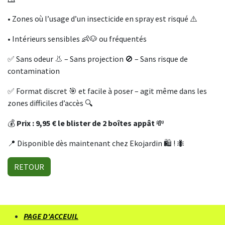
• Zones où l’usage d’un insecticide en spray est risqué ⚠️
• Intérieurs sensibles 👶🐶 ou fréquentés
✅ Sans odeur 👃 – Sans projection 🚫 – Sans risque de
contamination
✅ Format discret 🎯 et facile à poser – agit même dans les
zones difficiles d’accès 🔍
💰
Prix : 9,95 € le blister de 2 boîtes appât
💸
📍 Disponible dès maintenant chez Ekojardin 🛍️ ! 🐜
RETOUR
PAGE D'ACCEUIL