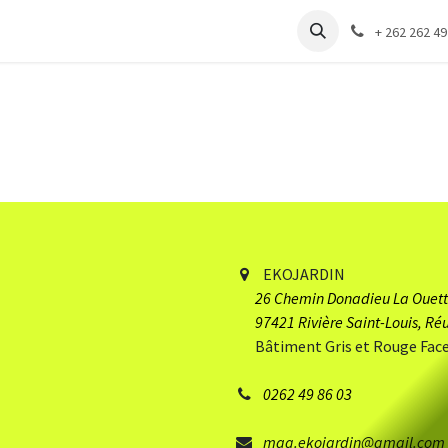
Boutique
Actualités
À propos
+ 262 262 49
EKOJARDIN
26 Chemin Donadieu
​ La Ouet
97421 Rivière Saint-Louis, Ré
Bâtiment Gris et Rouge Face 
0262 49 86 03
mag.ekojardin@gmail.com