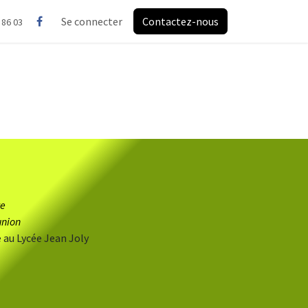
Se connecter
Contactez-nous
 86 03
te
union
au Lycée Jean Joly