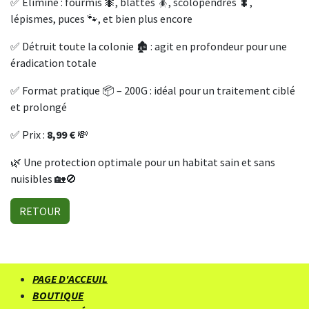
✅ Élimine : fourmis 🐜, blattes 🪳, scolopendres 🐛,
lépismes, puces 🐾, et bien plus encore
✅ Détruit toute la colonie 🏚️ : agit en profondeur pour une
éradication totale
✅ Format pratique 📦 – 200G : idéal pour un traitement ciblé
et prolongé
✅ Prix :
8,99 €
💸
🌿 Une protection optimale pour un habitat sain et sans
nuisibles 🏡🚫
RETOUR
PAGE D'ACCEUIL
BOUTIQUE