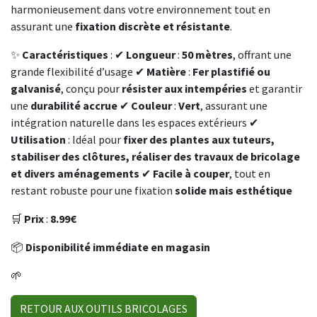
harmonieusement dans votre environnement tout en
assurant une
fixation discrète et résistante
.
✨
Caractéristiques
: ✔
Longueur
:
50 mètres
, offrant une
grande flexibilité d’usage ✔
Matière
:
Fer plastifié ou
galvanisé
, conçu pour
résister aux intempéries
et garantir
une
durabilité accrue
✔
Couleur
:
Vert
, assurant une
intégration naturelle dans les espaces extérieurs ✔
Utilisation
: Idéal pour
fixer des plantes aux tuteurs,
stabiliser des clôtures, réaliser des travaux de bricolage
et divers aménagements
✔
Facile à couper
, tout en
restant robuste pour une fixation
solide mais esthétique
🛒
Prix
:
8.99€
📦
Disponibilité immédiate en magasin
🌱
RETOUR AUX OUTILS BRICOLAGES