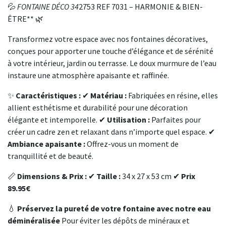
💦
FONTAINE DÉCO 34
2753 REF 7031 – HARMONIE & BIEN-
ÊTRE** 🌿
Transformez votre espace avec nos fontaines décoratives,
conçues pour apporter une touche d’élégance et de sérénité
à votre intérieur, jardin ou terrasse. Le doux murmure de l’eau
instaure une atmosphère apaisante et raffinée.
✨
Caractéristiques :
✔
Matériau :
Fabriquées en résine, elles
allient esthétisme et durabilité pour une décoration
élégante et intemporelle. ✔
Utilisation :
Parfaites pour
créer un cadre zen et relaxant dans n’importe quel espace. ✔
Ambiance apaisante :
Offrez-vous un moment de
tranquillité et de beauté.
📏
Dimensions & Prix :
✔
Taille :
34 x 27 x 53 cm ✔
Prix
89.95€
💧
Préservez la pureté de votre fontaine avec notre eau
déminéralisée
Pour éviter les dépôts de minéraux et