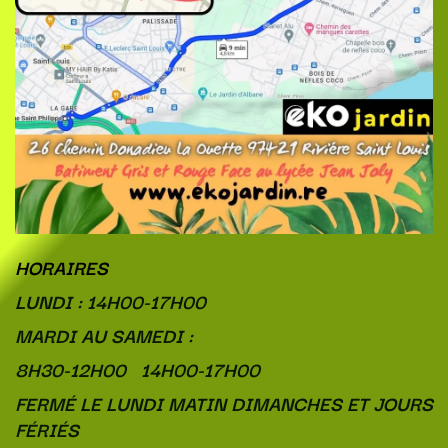
HORAIRES
LUNDI : 14H00-17H00
MARDI AU SAMEDI :
8H30-12H00 14H00-17H00
FERMÉ LE LUNDI MATIN DIMANCHES ET JOURS
FÉRIÉS