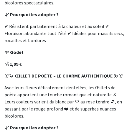
bicolores spectaculaires.
🌿
Pourquoi les adopter ?
✔ Résistent parfaitement à la chaleur et au soleil ✔
Floraison abondante tout l’été ✔ Idéales pour massifs secs,
rocailles et bordures
🌱
Godet
💰
1,99 €
🌸💫
ŒILLET DE POÈTE – LE CHARME AUTHENTIQUE
💫🌸
Avec leurs fleurs délicatement dentelées, les Œillets de
poète apportent une touche romantique et naturelle 🌷.
Leurs couleurs varient du blanc pur 🤍 au rose tendre 💕, en
passant par le rouge profond ❤️ et de superbes nuances
bicolores.
🌿
Pourquoi les adopter ?