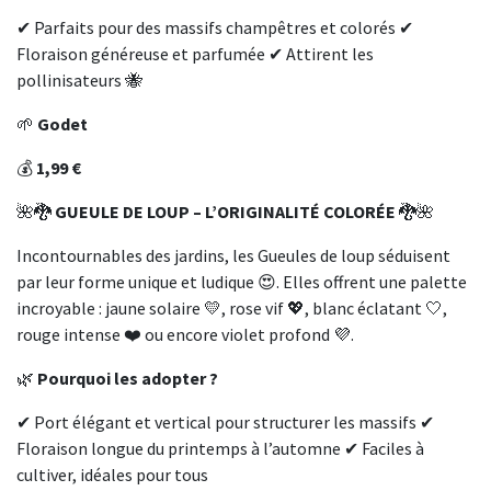
✔ Parfaits pour des massifs champêtres et colorés ✔
Floraison généreuse et parfumée ✔ Attirent les
pollinisateurs 🐝
🌱
Godet
💰
1,99 €
🌺🐉
GUEULE DE LOUP – L’ORIGINALITÉ COLORÉE
🐉🌺
Incontournables des jardins, les Gueules de loup séduisent
par leur forme unique et ludique 😍. Elles offrent une palette
incroyable : jaune solaire 💛, rose vif 💖, blanc éclatant 🤍,
rouge intense ❤️ ou encore violet profond 💜.
🌿
Pourquoi les adopter ?
✔ Port élégant et vertical pour structurer les massifs ✔
Floraison longue du printemps à l’automne ✔ Faciles à
cultiver, idéales pour tous