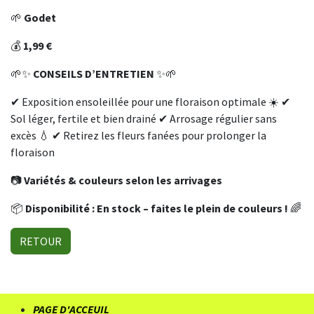
🌱
Godet
💰
1,99 €
🌱✨
CONSEILS D’ENTRETIEN
✨🌱
✔ Exposition ensoleillée pour une floraison optimale ☀️ ✔
Sol léger, fertile et bien drainé ✔ Arrosage régulier sans
excès 💧 ✔ Retirez les fleurs fanées pour prolonger la
floraison
📷
Variétés & couleurs selon les arrivages
📦
Disponibilité : En stock – faites le plein de couleurs !
🌈
RETOUR
PAGE D'ACCEUIL