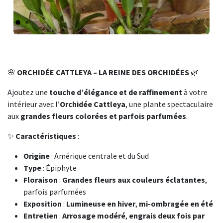
Précédent
Suivant
🌸
ORCHIDÉE CATTLEYA – LA REINE DES ORCHIDÉES
🌿
Ajoutez une
touche d’élégance et de raffinement
à votre
intérieur avec l’
Orchidée Cattleya
, une plante spectaculaire
aux
grandes fleurs colorées et parfois parfumées
.
✨
Caractéristiques
:
Origine
: Amérique centrale et du Sud
Type
: Épiphyte
Floraison
:
Grandes fleurs aux couleurs éclatantes
,
parfois parfumées
Exposition
:
Lumineuse en hiver
,
mi-ombragée en été
Entretien
:
Arrosage modéré
,
engrais deux fois par