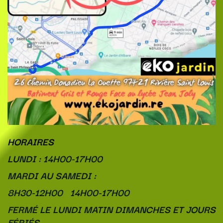
HORAIRES
LUNDI : 14H00-17H00
MARDI AU SAMEDI :
8H30-12H00 14H00-17H00
FERMÉ LE LUNDI MATIN DIMANCHES ET JOURS
FÉRIÉS