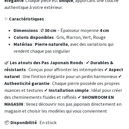
élégante
. Chaque pièce est
unique
, apportant une touche
authentique à votre extérieur.
✨
Caractéristiques
:
Dimensions
: Ø
30 cm
– Épaisseur moyenne
4 cm
Coloris disponibles
: Gris, Marron, Vert, Rouge
Matériau
:
Pierre naturelle
, avec des variations qui
rendent chaque pas singulier
🌿
Les atouts des Pas Japonais Ronds
: ✔
Durables &
résistants
: Conçus pour affronter les intempéries ✔
Aspect
naturel
: Une finition élégante pour un jardin harmonieux ✔
Authenticité garantie
: Chaque pierre possède ses propres
nuances et textures ✔
Installation simple
: Idéal pour créer
des cheminements fluides et raffinés ✔
SHOWROOM EN
MAGASIN
: Venez découvrir nos pas japonais directement en
magasin et choisir les modèles qui vous conviennent
📦
Disponibilité
: En stock