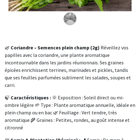
🌿
Coriandre – Semences plein champ (2g)
Réveillez vos
papilles avec la coriandre, une plante aromatique
incontournable dans les jardins réunionnais. Ses graines
épicées enrichissent terrines, marinades et pickles, tandis
que ses feuilles parfumées subliment les salades, soupes et
carri.
🍃
Caractéristiques :
🌞 Exposition : Soleil direct ou mi-
ombre légère 🌱 Type : Plante aromatique annuelle, idéale en
plein champ ou en bac 🌿 Feuillage : Vert tendre, très
aromatique 🌾 Graines : Petites, rondes, au goût intense et
citronné
📅
Semis & Plantation (Réunion) :
📍 Semis : De mars à