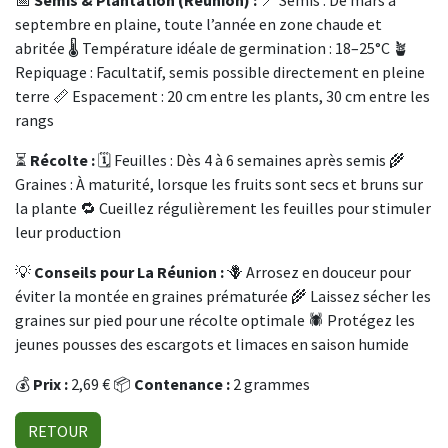
septembre en plaine, toute l’année en zone chaude et
abritée 🌡️ Température idéale de germination : 18–25°C 🪴
Repiquage : Facultatif, semis possible directement en pleine
terre 📏 Espacement : 20 cm entre les plants, 30 cm entre les
rangs
⏳
Récolte :
🗓️ Feuilles : Dès 4 à 6 semaines après semis 🌾
Graines : À maturité, lorsque les fruits sont secs et bruns sur
la plante 🔁 Cueillez régulièrement les feuilles pour stimuler
leur production
💡
Conseils pour La Réunion :
🪻 Arrosez en douceur pour
éviter la montée en graines prématurée 🌾 Laissez sécher les
graines sur pied pour une récolte optimale 🕷️ Protégez les
jeunes pousses des escargots et limaces en saison humide
💰
Prix :
2,69 € 📦
Contenance :
2 grammes
RETOUR