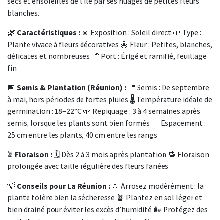
secs et ensoleillés de l’île par ses nuages de petites fleurs
blanches.
🌿
Caractéristiques :
☀️ Exposition : Soleil direct 🌱 Type :
Plante vivace à fleurs décoratives 🌼 Fleur : Petites, blanches,
délicates et nombreuses 📏 Port : Érigé et ramifié, feuillage
fin
📅
Semis & Plantation (Réunion) :
📍 Semis : De septembre
à mai, hors périodes de fortes pluies 🌡️ Température idéale de
germination : 18–22°C 🌱 Repiquage : 3 à 4 semaines après
semis, lorsque les plants sont bien formés 📏 Espacement :
25 cm entre les plants, 40 cm entre les rangs
⏳
Floraison :
🗓️ Dès 2 à 3 mois après plantation 🔁 Floraison
prolongée avec taille régulière des fleurs fanées
💡
Conseils pour La Réunion :
💧 Arrosez modérément : la
plante tolère bien la sécheresse 🪴 Plantez en sol léger et
bien drainé pour éviter les excès d’humidité 🌬️ Protégez des