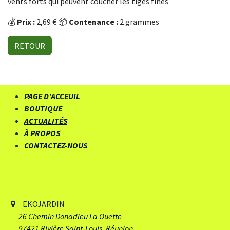
vents forts qui peuvent coucher les tiges fines
💰
Prix :
2,69 € 📦
Contenance :
2 grammes
RETOUR
PAGE D'ACCEUIL
BOUTIQUE
ACTUALITÉS
À PROPOS
CONTACTEZ-NOUS
EKOJARDIN
26 Chemin Donadieu
​ La Ouette
97421 Rivière Saint-Louis, Réunion