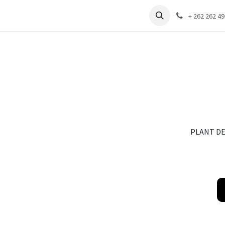
Boutique
Actualités
À propos
+ 262 262 49
PLANT DE